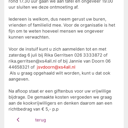
rond 17.30 uur gaan we aan tafel en ongeveer 19.00
uur sluiten we deze ontmoeting af.
Iedereen is welkom, dus neem gerust uw buren,
vrienden of familielid mee. Voor de organisatie is het
fijn om te weten hoeveel mensen we ongeveer
kunnen verwachten.
Voor de instuif kunt u zich aanmelden tot en met
zaterdag 6 juli bij Rika Gerritsen 026 3333872 of
rika.gerritsen@xs4all.nl of bij Jannie van Doorn 06
44658321 of
jsvdoorn@xs4all.nl
Als u graag opgehaald wilt worden, kunt u dat ook
aangeven.
Na afloop staat er een giftenbus voor uw vrijwillige
bijdrage. De gemaakte kosten vergoeden we graag
aan de kookvrijwilligers en denken daarom aan een
richtbedrag van € 5,- p.p
terug