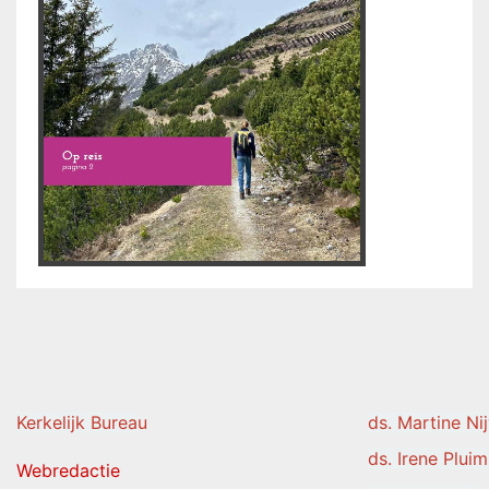
Kerkelijk Burea
u
ds. Martine Ni
ds. Irene Pluim
Webredactie