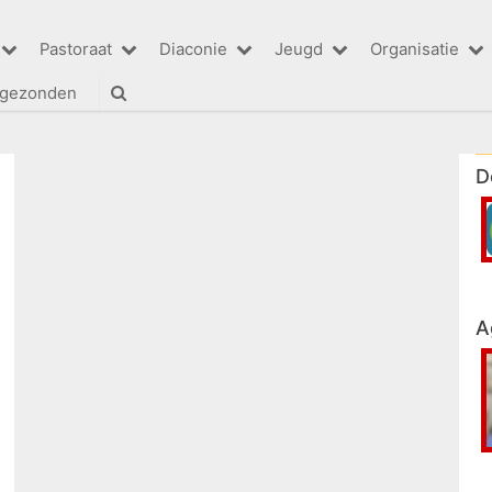
Pastoraat
Diaconie
Jeugd
Organisatie
tgezonden
D
A