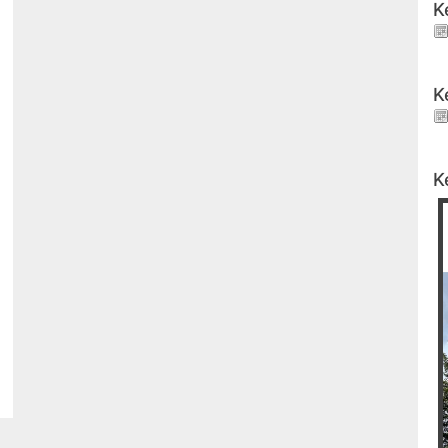
K
K
K