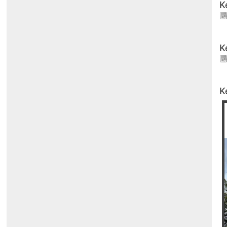
K
K
K