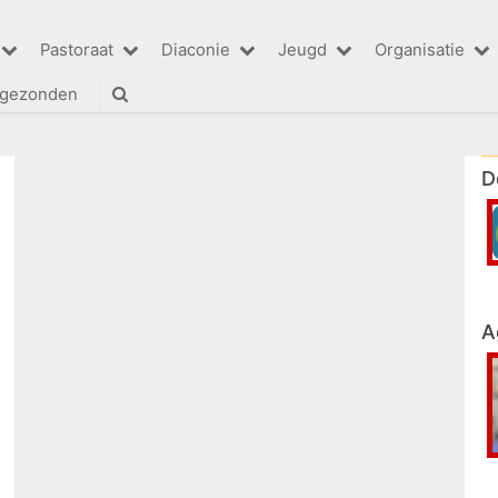
Pastoraat
Diaconie
Jeugd
Organisatie
tgezonden
D
A