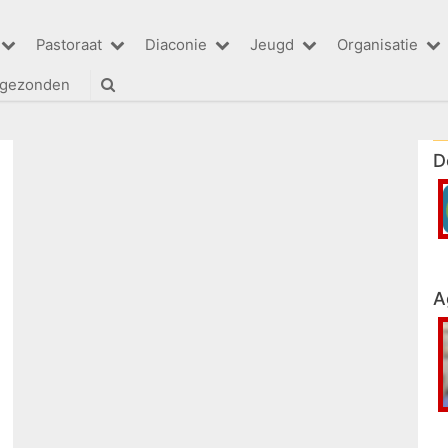
Pastoraat
Diaconie
Jeugd
Organisatie
tgezonden
D
A