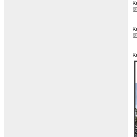
K
K
K