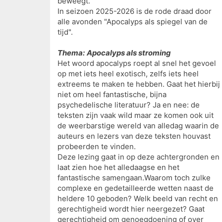
beweegt.
In seizoen 2025-2026 is de rode draad door
alle avonden "Apocalyps als spiegel van de
tijd".
Thema:
Apocalyps als stroming
Het woord apocalyps roept al snel het gevoel
op met iets heel exotisch, zelfs iets heel
extreems te maken te hebben. Gaat het hierbij
niet om heel fantastische, bijna
psychedelische literatuur? Ja en nee: de
teksten zijn vaak wild maar ze komen ook uit
de weerbarstige wereld van alledag waarin de
auteurs en lezers van deze teksten houvast
probeerden te vinden.
Deze lezing gaat in op deze achtergronden en
laat zien hoe het alledaagse en het
fantastische samengaan.Waarom toch zulke
complexe en gedetailleerde wetten naast de
heldere 10 geboden? Welk beeld van recht en
gerechtigheid wordt hier neergezet? Gaat
gerechtigheid om genoegdoening of over