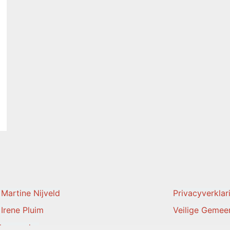
 Martine Nijveld
Privacyverklar
 Irene Pluim
Veilige Gemee
rkenraad +