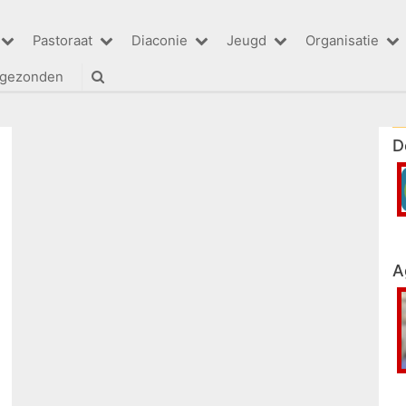
Pastoraat
Diaconie
Jeugd
Organisatie
tgezonden
D
A