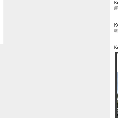
K
K
K