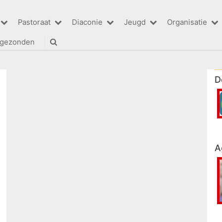
Pastoraat
Diaconie
Jeugd
Organisatie
tgezonden
D
A