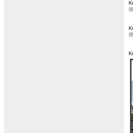
K
K
K