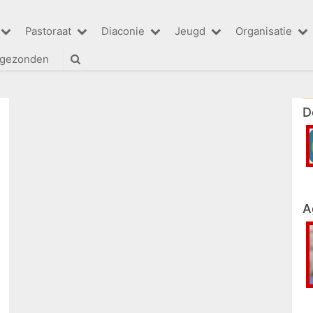
Pastoraat
Diaconie
Jeugd
Organisatie
tgezonden
D
A