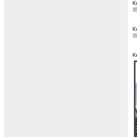
K
K
K