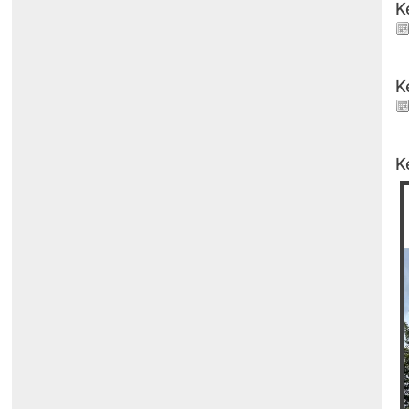
K
K
K