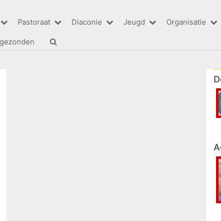
Pastoraat
Diaconie
Jeugd
Organisatie
tgezonden
D
A