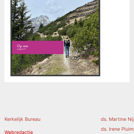
Kerkelijk Burea
u
ds. Martine Ni
ds. Irene Pluim
Webredactie