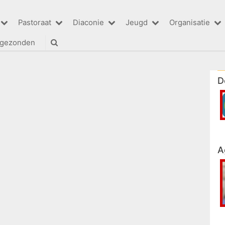
Pastoraat
Diaconie
Jeugd
Organisatie
tgezonden
D
A