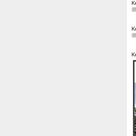
K
K
K