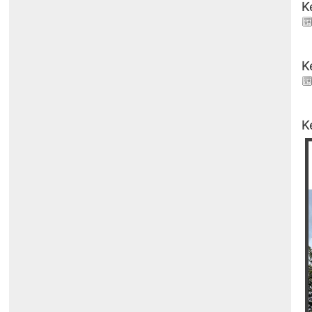
K
K
K