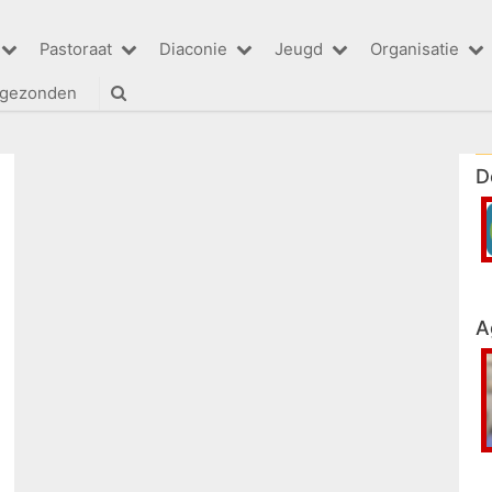
Pastoraat
Diaconie
Jeugd
Organisatie
tgezonden
D
A