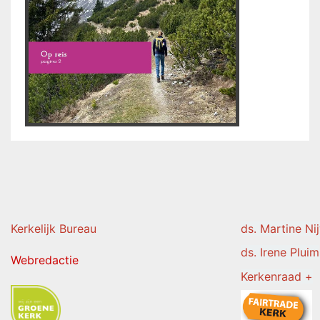
Kerkelijk Burea
u
ds. Martine Ni
ds. Irene Pluim
Webredactie
Kerkenraad +