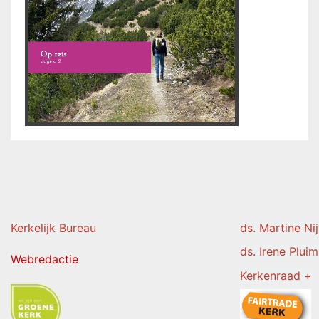
Kerkelijk Burea
u
ds. Martine Ni
ds. Irene Pluim
Webredactie
Kerkenraad +