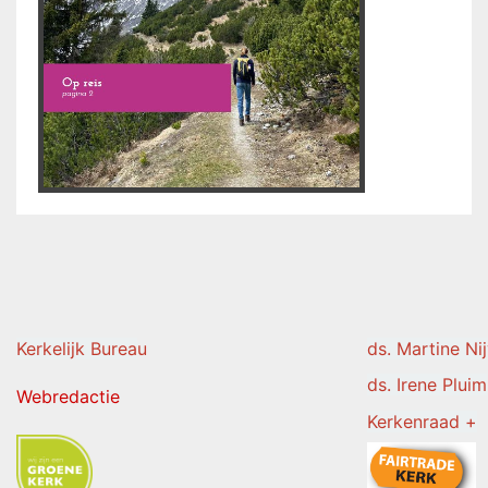
Kerkelijk Burea
u
ds. Martine Ni
ds. Irene Pluim
Webredactie
Kerkenraad +